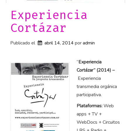
r
a
Experiencia
s
Cortázar
»
Publicado el
abril 14, 2014
por 
admin
“
Experiencia
Cortázar” (2014) –
Experiencia
transmedia orgánica
participativa.
Plataformas:
Web
apps + TV +
WebDocs + Circuitos
LBS + Radio +