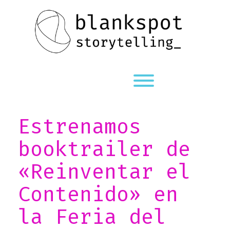
Saltar
al
contenido
Alternardor de visibi
Estrenamos
booktrailer de
«Reinventar el
Contenido» en
la Feria del