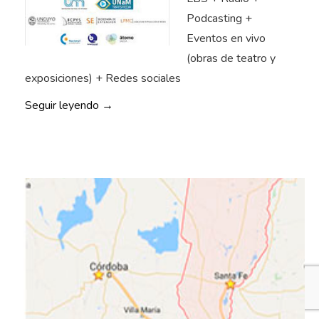
Podcasting +
Eventos en vivo
(obras de teatro y
exposiciones) + Redes sociales
«
Seguir leyendo
→
E
x
p
e
r
i
e
n
c
i