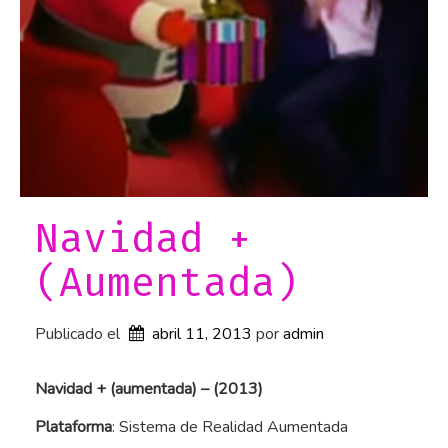
i
a
e
n
C
o
n
s
Navidad +
t
(Aumentada)
r
u
Publicado el
c
abril 11, 2013
por 
admin
c
Navidad + (aumentada) – (2013)
i
ó
Plataforma
: Sistema de Realidad Aumentada
n