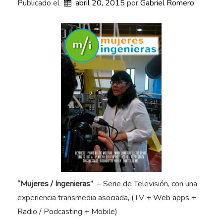
Publicado el
t
abril 20, 2015
por 
Gabriel Romero
i
n
a
–
E
x
p
e
r
i
e
n
c
“Mujeres / Ingenieras”
– Serie de Televisión, con una
i
experiencia transmedia asociada, (TV + Web apps +
a
Radio / Podcasting + Mobile)