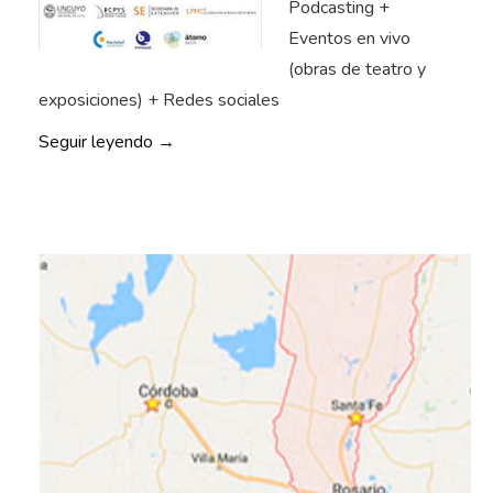
Podcasting +
Eventos en vivo
(obras de teatro y
exposiciones) + Redes sociales
«
Seguir leyendo
→
E
x
p
e
r
i
e
n
c
i
a