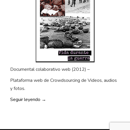
b
o
n
o
–
A
p
p
»
Documental colaborativo web (2012) –
Plataforma web de Crowdsourcing de Videos, audios
y fotos.
«
Seguir leyendo
→
V
i
d