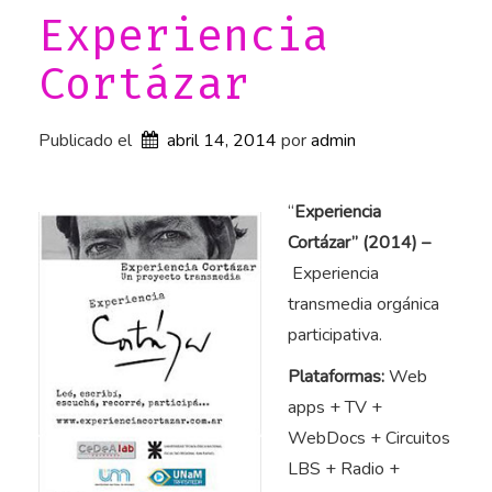
a
Experiencia
s
Cortázar
»
Publicado el
abril 14, 2014
por 
admin
“
Experiencia
Cortázar” (2014) –
Experiencia
transmedia orgánica
participativa.
Plataformas:
Web
apps + TV +
WebDocs + Circuitos
LBS + Radio +