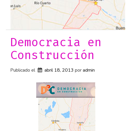
C
o
r
t
á
Democracia en
z
Construcción
a
r
Publicado el
»
abril 18, 2013
por 
admin