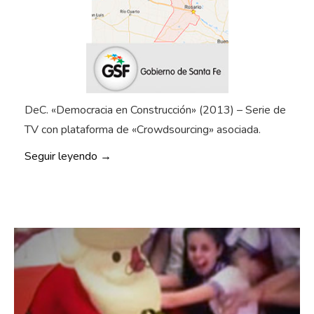
DeC. «Democracia en Construcción» (2013) – Serie de
TV con plataforma de «Crowdsourcing» asociada.
«
Seguir leyendo
→
D
e
m
o
c
r
a
c