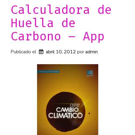
a
Calculadora de
d
Huella de
a
)
Carbono – App
»
Publicado el
abril 10, 2012
por 
admin