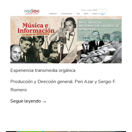
Experiencia transmedia orgánica
Producción y Dirección general: Peri Azar y Sergio F.
Romero
«
Seguir leyendo
→
1
0
0