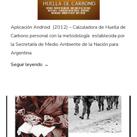
Aplicación Android (2012) – Calculadora de Huella de
Carbono personal con la metodología establecida por
la Secretaría de Medio Ambiente de la Nación para
Argentina.
«
Seguir leyendo
→
C
a
l
c
u
l
a
d