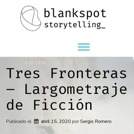
Saltar
al
contenido
Alternardor de visibi
Tres Fronteras
– Largometraje
de Ficción
Publicado el
abril 15, 2020
por 
Sergio Romero