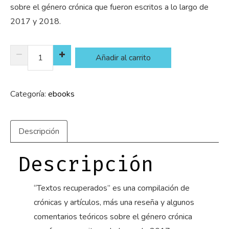
sobre el género crónica que fueron escritos a lo largo de
2017 y 2018.
Textos
Añadir al carrito
recuperados:
crónicas
Categoría:
ebooks
y
algo
más.
Descripción
cantidad
Descripción
“Textos recuperados” es una compilación de
crónicas y artículos, más una reseña y algunos
comentarios teóricos sobre el género crónica